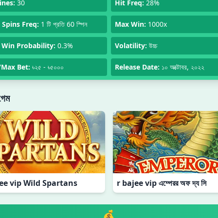
ines:
30
Hit Freq:
28%
 Spins Freq:
1 টি প্রতি 60 স্পিন
Max Win:
1000x
Win Probability:
0.3%
Volatility:
উচ্চ
/Max Bet:
৳২৫ - ৳৫০০০
Release Date:
১০ অক্টোবর, ২০২২
গেম
jee vip Wild Spartans
r bajee vip এম্পেরর অফ দ্য সি
💰