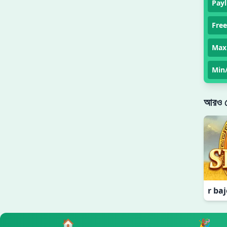
Payl
Free
Max 
Min
আরও 
r ba
🏠
🎉