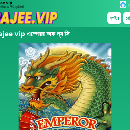
jee vip
🌐
দ
মিংয়ের শীর্ষ প্ল্যাটফর্ম
লগইন
রেজ
ajee vip এম্পেরর অফ দ্য সি