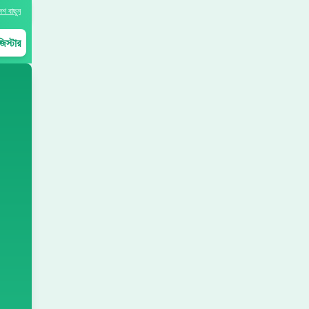
েশ বাছুন
িস্টার